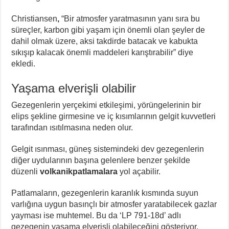
Christiansen
,
“Bir atmosfer yaratmasının yanı sıra bu
süreçler, karbon gibi yaşam için önemli olan şeyler de
dahil olmak üzere, aksi takdirde batacak ve kabukta
sıkışıp kalacak önemli maddeleri karıştırabilir” diye
ekledi.
Yaşama elverişli olabilir
Gezegenlerin yerçekimi etkileşimi, yörüngelerinin bir
elips şekline girmesine ve iç kısımlarının gelgit kuvvetleri
tarafından ısıtılmasına neden olur.
Gelgit ısınması, güneş sistemindeki dev gezegenlerin
diğer uydularının başına gelenlere benzer şekilde
düzenli
volkanik
patlamalara
yol açabilir.
Patlamaların, gezegenlerin karanlık kısmında suyun
varlığına uygun basınçlı bir atmosfer yaratabilecek gazlar
yayması ise muhtemel. Bu da ‘LP 791-18d’ adlı
gezegenin yaşama elverişli olabileceğini gösteriyor.