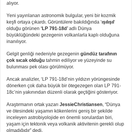
alıyor.
Yeni yayınlanan astronomik bulgular, yeni bir kozmik
keşfi ortaya çıkardı. Görüntülere bakıldığında ‘
ışılışıl
‘
olduğu görünen
‘LP 791-18d’
adlı Dünya
büyüklüğündeki gezegenin volkanlarla kaplı olduğuna
inanılıyor.
Gelgit genliği nedeniyle gezegenin
gündüz tarafının
çok sıcak olduğu
tahmin ediliyor ve yüzeyinde su
bulunması pek olası görülmüyor.
Ancak analizler, ‘LP 791-18d’nin yıldızın yörüngesinde
dönerken çok daha büyük bir ötegezegen olan LP 791-
18c’nin yakınından düzenli olarak geçtiğini gösteriyor.
Araştırmanın ortak yazarı
JessieChristiansen
, “Dünya
ve ötesindeki yaşamın kökenlerini geniş bir şekilde
inceleyen astrobiyolojide en önemli sorulardan biri,
yaşam için tektonik veya volkanik aktivitenin gerekli olup
olmadığıdır” dedi.