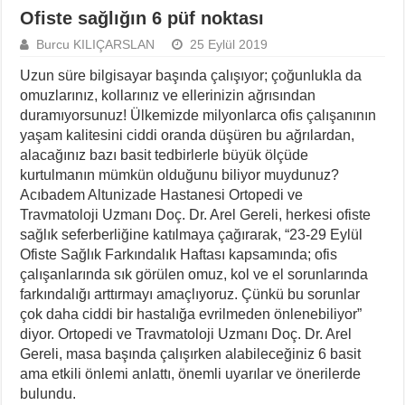
Ofiste sağlığın 6 püf noktası
Burcu KILIÇARSLAN
25 Eylül 2019
Uzun süre bilgisayar başında çalışıyor; çoğunlukla da
omuzlarınız, kollarınız ve ellerinizin ağrısından
duramıyorsunuz! Ülkemizde milyonlarca ofis çalışanının
yaşam kalitesini ciddi oranda düşüren bu ağrılardan,
alacağınız bazı basit tedbirlerle büyük ölçüde
kurtulmanın mümkün olduğunu biliyor muydunuz?
Acıbadem Altunizade Hastanesi Ortopedi ve
Travmatoloji Uzmanı Doç. Dr. Arel Gereli, herkesi ofiste
sağlık seferberliğine katılmaya çağırarak, “23-29 Eylül
Ofiste Sağlık Farkındalık Haftası kapsamında; ofis
çalışanlarında sık görülen omuz, kol ve el sorunlarında
farkındalığı arttırmayı amaçlıyoruz. Çünkü bu sorunlar
çok daha ciddi bir hastalığa evrilmeden önlenebiliyor”
diyor. Ortopedi ve Travmatoloji Uzmanı Doç. Dr. Arel
Gereli, masa başında çalışırken alabileceğiniz 6 basit
ama etkili önlemi anlattı, önemli uyarılar ve önerilerde
bulundu.