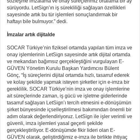
sözleşme imzalama ve onay süreçlerimiz ortalama bir ay
sürüyordu. LetSign’ın iş sürekliliği sağlayan özellikleri
sayesinde artık bu tür işlemleri sonuçlandırmak bir
haftayı bile bulmuyor.” dedi.
İmzalar artık dijitalde
SOCAR Türkiye’nin fiziksel ortamda yapılan tüm imza ve
onay işlemlerinin LetSign sayesinde artık dijital ortamda
ve mekandan bağımsız gerçekleştiğini vurgulayan E-
GÜVEN Yönetim Kurulu Başkan Yardımcısı Bülent
Gönç, “İş süreçlerini dijital ortamda hızlı, tasarruf ederek
ve kolay şekilde yapmak isteyen şirketler için e-imza bir
gereklilik. SOCAR Türkiye’nin imza ve onay işlemlerine
ait süreçlerinde zaman, iş gücü ve işletme giderlerinde
tasarruf sağlayan LetSign’ı tercih etmesini e-dönüşümün
şirket bünyesinde içselleştirilmesi bakımından önemli bir
adım olarak değerlendiriyoruz. LetSign ile işler verimli ve
güvenli, imza işlemleri yasal geçerli şekilde
gerçekleştiriliyor. E-dönüşümde fikir lideri olan E-
GÜVEN olarak, geliştirdiğimiz e-imza ile birlikte ihtiyaç