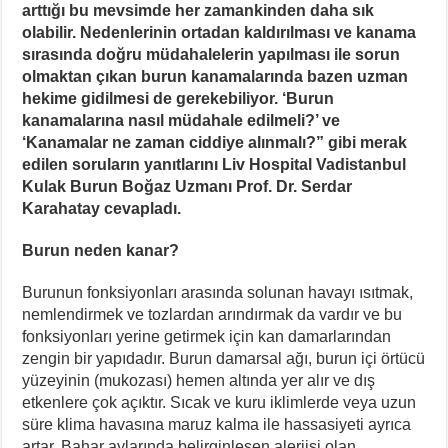
arttığı bu mevsimde her zamankinden daha sık
olabilir. Nedenlerinin ortadan kaldırılması ve kanama
sırasında doğru müdahalelerin yapılması ile sorun
olmaktan çıkan burun kanamalarında bazen uzman
hekime gidilmesi de gerekebiliyor. ‘Burun
kanamalarına nasıl müdahale edilmeli?’ ve
‘Kanamalar ne zaman ciddiye alınmalı?” gibi merak
edilen soruların yanıtlarını Liv Hospital Vadistanbul
Kulak Burun Boğaz Uzmanı Prof. Dr. Serdar
Karahatay cevapladı.
Burun neden kanar?
Burunun fonksiyonları arasında solunan havayı ısıtmak,
nemlendirmek ve tozlardan arındırmak da vardır ve bu
fonksiyonları yerine getirmek için kan damarlarından
zengin bir yapıdadır. Burun damarsal ağı, burun içi örtücü
yüzeyinin (mukozası) hemen altında yer alır ve dış
etkenlere çok açıktır. Sıcak ve kuru iklimlerde veya uzun
süre klima havasına maruz kalma ile hassasiyeti ayrıca
artar. Bahar aylarında belirginleşen alerjisi olan