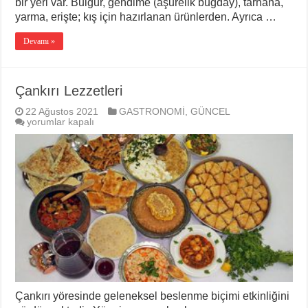
bir yeri var. Bulgur, gendime (aşurelik buğday), tarhana,
yarma, erişte; kış için hazırlanan ürünlerden. Ayrıca …
Devamı »
Çankırı Lezzetleri
22 Ağustos 2021
GASTRONOMİ
,
GÜNCEL
Çankırı
yorumlar kapalı
Lezzetleri
için
Çankırı yöresinde geleneksel beslenme biçimi etkinliğini