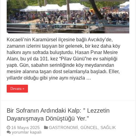
Kocaeli’nin Karamürsel ilçesine bağlı Avcıköy’de,
zamanın izlerini taşıyan bir gelenek, bir kez daha köy
halkını aynı sofrada buluşturdu. Hasan Pınar Mesire
Alanı, bu yıl da 101. kez “Pilav Günü”ne ev sahipliği
yaptı. Gün, sabahın serinliğinde köy meydanından
mesire alanına taşan dost selamlarıyla başladı. Eller,
yıllardır olduğu gibi yine aynı niyazla …
Devamı »
Bir Sofranın Ardındaki Kalp: ” Lezzetin
Dayanışmaya Dönüştüğü Yer.”
16 Mayıs 2025
GASTRONOMİ
,
GÜNCEL
,
SAĞLIK
Bir
yorumlar kapalı