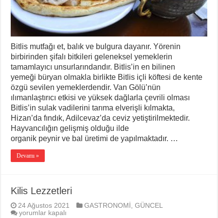
Bitlis mutfağı et, balık ve bulgura dayanır. Yörenin
birbirinden şifalı bitkileri geleneksel yemeklerin
tamamlayıcı unsurlarındandır. Bitlis’in en bilinen
yemeği büryan olmakla birlikte Bitlis içli köftesi de kente
özgü sevilen yemeklerdendir. Van Gölü’nün
ılımanlaştırıcı etkisi ve yüksek dağlarla çevrili olması
Bitlis’in sulak vadilerini tarıma elverişli kılmakta,
Hizan’da fındık, Adilcevaz’da ceviz yetiştirilmektedir.
Hayvancılığın gelişmiş olduğu ilde
organik peynir ve bal üretimi de yapılmaktadır. …
Devamı »
Kilis Lezzetleri
24 Ağustos 2021
GASTRONOMİ
,
GÜNCEL
Kilis
yorumlar kapalı