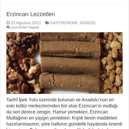
Erzincan Lezzetleri
23 Ağustos 2021
GASTRONOMİ
,
GÜNCEL
Erzincan
yorumlar kapalı
Lezzetleri
için
Tarihî İpek Yolu üzerinde bulunan ve Anadolu’nun en
eski kültür merkezlerinden biri olan Erzincan’ın mutfağı
da son derece zengin. Hamur yemekleri, Erzincan
Mutfağının en yaygın yemekleri. Kışlık besin maddeleri
hazırlanmasının, yöre halkının gündelik hayatında önemli