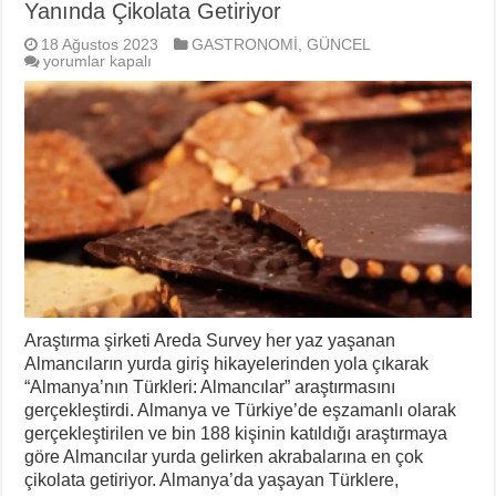
Yanında Çikolata Getiriyor
18 Ağustos 2023
GASTRONOMİ
,
GÜNCEL
Araştırma:
yorumlar kapalı
Almancıların
Yüzde
53.7’si
Yanında
Çikolata
Getiriyor
için
Araştırma şirketi Areda Survey her yaz yaşanan
Almancıların yurda giriş hikayelerinden yola çıkarak
“Almanya’nın Türkleri: Almancılar” araştırmasını
gerçekleştirdi. Almanya ve Türkiye’de eşzamanlı olarak
gerçekleştirilen ve bin 188 kişinin katıldığı araştırmaya
göre Almancılar yurda gelirken akrabalarına en çok
çikolata getiriyor. Almanya’da yaşayan Türklere,