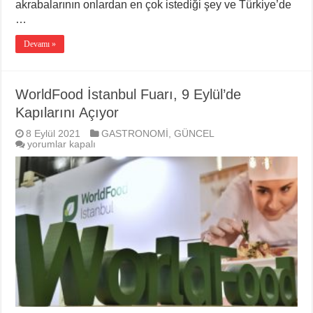
akrabalarının onlardan en çok istediği şey ve Türkiye’de
…
Devamı »
WorldFood İstanbul Fuarı, 9 Eylül’de
Kapılarını Açıyor
8 Eylül 2021
GASTRONOMİ
,
GÜNCEL
WorldFood
yorumlar kapalı
İstanbul
Fuarı,
9
Eylül’de
Kapılarını
Açıyor
için