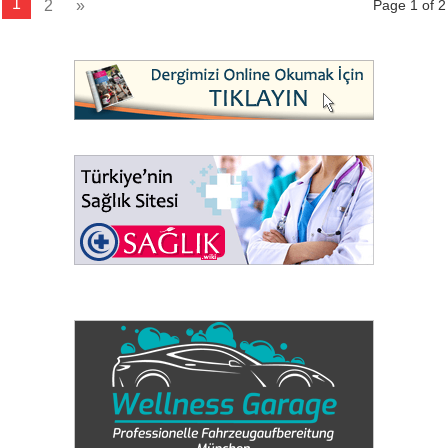
1
2
»
Page 1 of 2