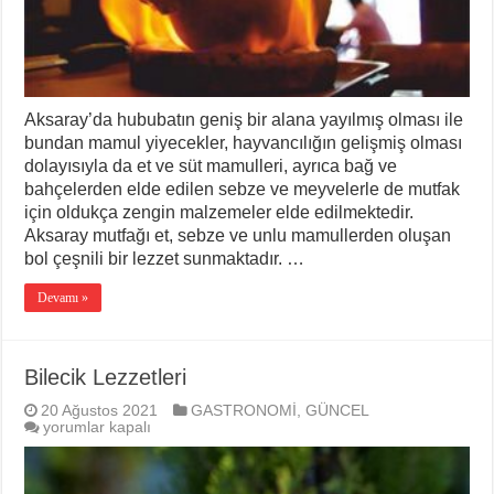
Aksaray’da hububatın geniş bir alana yayılmış olması ile
bundan mamul yiyecekler, hayvancılığın gelişmiş olması
dolayısıyla da et ve süt mamulleri, ayrıca bağ ve
bahçelerden elde edilen sebze ve meyvelerle de mutfak
için oldukça zengin malzemeler elde edilmektedir.
Aksaray mutfağı et, sebze ve unlu mamullerden oluşan
bol çeşnili bir lezzet sunmaktadır. …
Devamı »
Bilecik Lezzetleri
20 Ağustos 2021
GASTRONOMİ
,
GÜNCEL
Bilecik
yorumlar kapalı
Lezzetleri
için