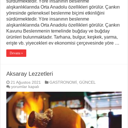
sürdürmektedir. Yöre insanının beslenme
alışkanlıklarında Orta Anadolu özellikleri görülür. Çankırı
yöresinde geleneksel beslenme biçimi etkinliğini
sürdürmektedir. Yöre insanının beslenme
alışkanlıklarında Orta Anadolu özellikleri görülür. Çankırı
Kavunu Beslenmenin temelinde buğday ve buğ­day
ürünleri bulunmaktadır. Tarhana, bulgur, keşkek, yarma,
erişte vb. yiyecekleri ev ekonomisi çerçevesinde yöre …
Devamı »
Aksaray Lezzetleri
21 Ağustos 2021
GASTRONOMİ
,
GÜNCEL
Aksaray
yorumlar kapalı
Lezzetleri
için