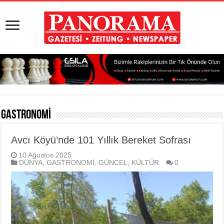
GASTRONOMİ
Avcı Köyü’nde 101 Yıllık Bereket Sofrası
10 Ağustos 2025
DÜNYA
,
GASTRONOMİ
,
GÜNCEL
,
KÜLTÜR
0