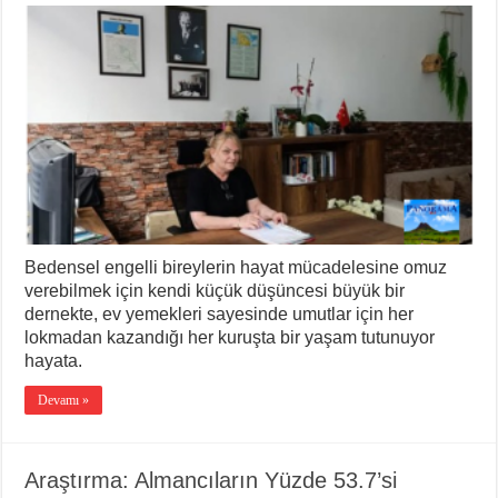
Sofranın
Ardındaki
Kalp:
”
Lezzetin
Dayanışmaya
Dönüştüğü
Yer.”
için
Bedensel engelli bireylerin hayat mücadelesine omuz
verebilmek için kendi küçük düşüncesi büyük bir
dernekte, ev yemekleri sayesinde umutlar için her
lokmadan kazandığı her kuruşta bir yaşam tutunuyor
hayata.
Devamı »
Araştırma: Almancıların Yüzde 53.7’si