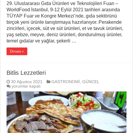
29. Uluslararası Gıda Ürünleri ve Teknolojileri Fuarı –
WorldFood İstanbul, 9-12 Eylül 2021 tarihleri arasında
TÜYAP Fuar ve Kongre Merkezi’nde, gıda sektörünü
birçok yeni ürünle tanıştırmaya hazırlanıyor. Perakende
zincirleri, içecek, süt ve süt ürünleri, et ve tavuk ürünleri,
yaş sebze, meyve, deniz ürünleri, dondurulmuş ürünler,
temel gıdalar ve yağlar, şekerli …
Devamı »
Bitlis Lezzetleri
30 Ağustos 2021
GASTRONOMİ
,
GÜNCEL
Bitlis
yorumlar kapalı
Lezzetleri
için