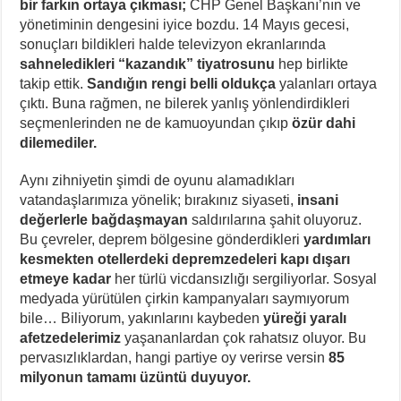
bir farkın ortaya çıkması;
CHP Genel Başkanı’nın ve
yönetiminin dengesini iyice bozdu. 14 Mayıs gecesi,
sonuçları bildikleri halde televizyon ekranlarında
sahneledikleri “kazandık” tiyatrosunu
hep birlikte
takip ettik.
Sandığın rengi belli oldukça
yalanları ortaya
çıktı. Buna rağmen, ne bilerek yanlış yönlendirdikleri
seçmenlerinden ne de kamuoyundan çıkıp
özür dahi
dilemediler.
Aynı zihniyetin şimdi de oyunu alamadıkları
vatandaşlarımıza yönelik; bırakınız siyaseti,
insani
değerlerle bağdaşmayan
saldırılarına şahit oluyoruz.
Bu çevreler, deprem bölgesine gönderdikleri
yardımları
kesmekten otellerdeki depremzedeleri kapı dışarı
etmeye kadar
her türlü vicdansızlığı sergiliyorlar. Sosyal
medyada yürütülen çirkin kampanyaları saymıyorum
bile… Biliyorum, yakınlarını kaybeden
yüreği yaralı
afetzedelerimiz
yaşananlardan çok rahatsız oluyor. Bu
pervasızlıklardan, hangi partiye oy verirse versin
85
milyonun tamamı üzüntü duyuyor.