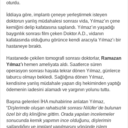
oturdu.
İddiaya göre, implantı çeneye yerleştirmek isteyen
doktorun yanlış müdahalesi sonrası vida, Yılmaz’ın çene
kemiğini delip kafatasına saplandı. Yılmaz’ın yaşadığı
baygınlık sonrası film çeken Doktor A.D., vidanın
kafatasında olduğunu görünce kendi aracıyla Yılmaz’ı bir
hastaneye bıraktı.
Hastanede çekilen tomografi sonrası doktorlar,
Ramazan
Yılmaz’ı
hemen ameliyata aldı. Saatlerce süren
operasyon sonrası hayata tekrar dönen Yılmaz, günlerce
taburcu olmayı bekledi. Sağlığına dönen Yılmaz,
kendisine yanlış müdahale yapan diş hekiminden yaptığı
ödemenin iadesini alamadı ve yargının yolunu tuttu.
Başına gelenleri İHA muhabirine anlatan Yılmaz,
“
Dişlerimde oluşan rahatsızlık sonrası Nilüfer’de bulunan
özel bir diş kliniğine gittim. Orada yapılan incelemeler
sonucunda kemik yapımın ince olduğunu, dişlerimin
sallandığını ve implant yapılmasını yönünde işlem