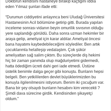
Doktorun kendisini hastaneye bırakıp kaçtığını iddia
eden Yılmaz şunları ifade etti:
“Durumun ciddiyetini anlayınca beni Uludağ Üniversitesi
Hastanesinin Acil bölümüne getirip gitti. Burada yapılan
inceleme sonrası vidanın beyin omurilik sıvısının olduğu
yere saplandığı görüldü. Daha sonra uzman hekimler bir
araya gelip, ameliyat için karar aldılar. Ameliyat öncesi
bana hayatımı kaybedebileceğimi söylediler. Ben artık
çocuklarımla helalleşip vedalaştım. Çok şükür
ameliyattan sağ salim çıktım. Bu süreçlerde diş hekimi
hiç bir zaman yanımda olup mağduriyetimi gidermedi,
hatta ödediğim ücreti dahi geri iade etmedi. Üstüne
üstelik benimle dalga geçer gibi konuştu. Bunların hepsi
belgeli. Ben yetkililerden devlet büyüklerimizden bu
konuyla ilgilenilmesini istiyorum. Benim iki çocuğum var.
Bana bir şey olsaydı bunların hesabını kim verecekti ?
Şimdi dava sürecine girdik. Kendisinden şikayetçi
oldum.”