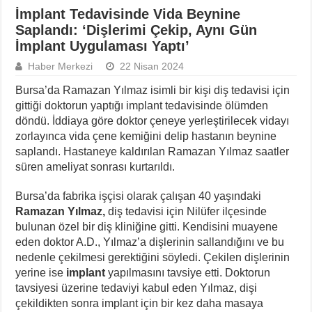
İmplant Tedavisinde Vida Beynine
Saplandı: ‘Dişlerimi Çekip, Aynı Gün
İmplant Uygulaması Yaptı’
Haber Merkezi
22 Nisan 2024
Bursa’da Ramazan Yılmaz isimli bir kişi diş tedavisi için
gittiği doktorun yaptığı implant tedavisinde ölümden
döndü. İddiaya göre doktor çeneye yerleştirilecek vidayı
zorlayınca vida çene kemiğini delip hastanın beynine
saplandı. Hastaneye kaldırılan Ramazan Yılmaz saatler
süren ameliyat sonrası kurtarıldı.
Bursa’da fabrika işçisi olarak çalışan 40 yaşındaki
Ramazan Yılmaz,
diş tedavisi için Nilüfer ilçesinde
bulunan özel bir diş kliniğine gitti. Kendisini muayene
eden doktor A.D., Yılmaz’a dişlerinin sallandığını ve bu
nedenle çekilmesi gerektiğini söyledi. Çekilen dişlerinin
yerine ise
implant
yapılmasını tavsiye etti. Doktorun
tavsiyesi üzerine tedaviyi kabul eden Yılmaz, dişi
çekildikten sonra implant için bir kez daha masaya