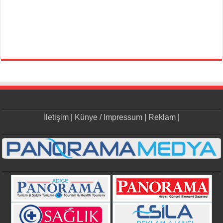
İletişim
|
Künye / Impressum
|
Reklam
|