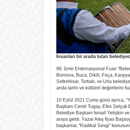
İnsanları bir arada tutan belediyec
90. İzmir Enternasyonal Fuarı “Beled
Bornova, Buca, Dikili, Foça, Karşıy
Seferihisar, Torbalı, ve Urla belediyel
anda tarihi ve kültürel değerlerini fua
10 Eylül 2021 Cuma günü ayrıca, “Y
Başkanı Cemil Tugay, Efes Selçuk Be
Belediye Başkanı İsmail Yetişkin v
araya geldi. Yazar Ateş İlyas Başs
başkanlar, “Radikal Sevgi” konusun