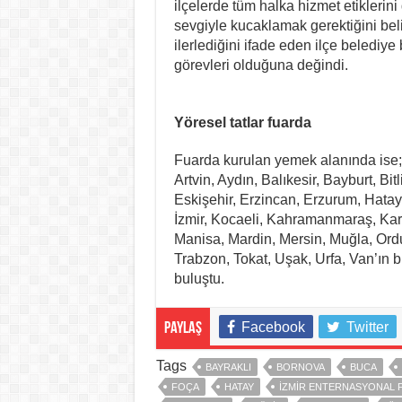
ilçelerde tüm halka hizmet etiklerini 
sevgiyle kucaklamak gerektiğini belir
ilerlediğini ifade eden ilçe belediye
görevleri olduğuna değindi.
Yöresel tatlar fuarda
Fuarda kurulan yemek alanında ise;
Artvin, Aydın, Balıkesir, Bayburt, Bit
Eskişehir, Erzincan, Erzurum, Hatay
İzmir, Kocaeli, Kahramanmaraş, Kars
Manisa, Mardin, Mersin, Muğla, Ordu
Trabzon, Tokat, Uşak, Urfa, Van’ın bir
buluştu.
Facebook
Twitter
Paylaş
Tags
BAYRAKLI
BORNOVA
BUCA
FOÇA
HATAY
İZMIR ENTERNASYONAL 