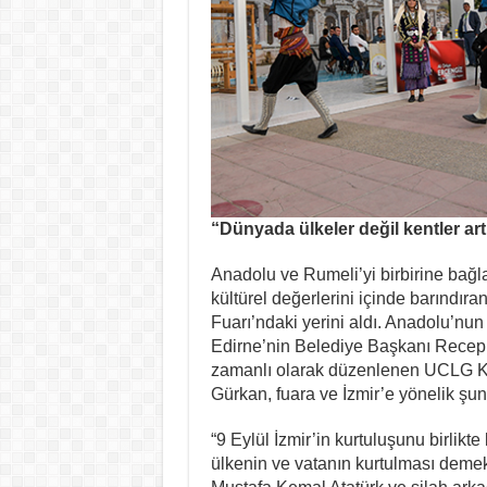
“Dünyada ülkeler değil kentler
ar
Anadolu ve Rumeli’yi birbirine bağla
kültürel değerlerini içinde barındıra
Fuarı’ndaki yerini aldı. Anadolu’nun
Edirne’nin Belediye Başkanı Recep Gü
zamanlı olarak düzenlenen UCLG Kü
Gürkan, fuara ve İzmir’e yönelik şun
“9 Eylül İzmir’in kurtuluşunu birlikte
ülkenin ve vatanın kurtulması demekt