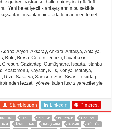
dile getiren başkanlar, halkın birleştirici gücünü
tti. Yeni belediyecilik anlayışlarının bu şekilde
 başkanları, insanları bir arada tutmanın en temel
 Adana, Afyon, Aksaray, Ankara, Antakya, Antalya,
lis, Bolu, Bursa, Çorum, Denizli, Diyarbakır,
, Giresun, Gaziantep, Gümüşhane, Isparta, İstanbul,
, Kastamonu, Kayseri, Kilis, Konya, Malatya,
, Rize, Sakarya, Samsun, Siirt, Sivas, Tekirdağ,
birinden lezzetli yöresel tatları fuar ziyaretçileriyle
Stumbleupon
LinkedIn
Pinterest
BURDUR
DIKILI
EDIRNE
EGLENCE
FESTIVAL
FUARI
İZMIR FUARI
KARŞIYAKA
KONAK
KÜLTÜR