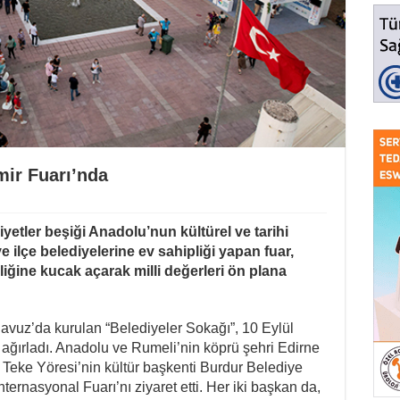
mir Fuarı’nda
yetler beşiği Anadolu’nun kültürel ve tarihi
ve ilçe belediyelerine ev sahipliği yapan fuar,
şliğine kucak açarak milli değerleri ön plana
vuz’da kurulan “Belediyeler Sokağı”, 10 Eylül
ğırladı. Anadolu ve Rumeli’nin köprü şehri Edirne
Teke Yöresi’nin kültür başkenti Burdur Belediye
ternasyonal Fuarı’nı ziyaret etti. Her iki başkan da,