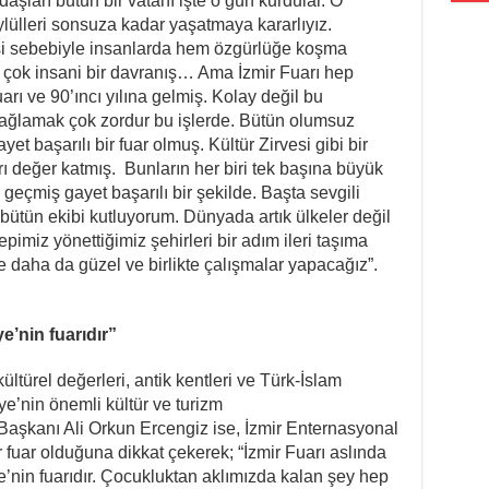
aşları bütün bir vatanı işte o gün kurdular. O
Eylülleri sonsuza kadar yaşatmaya kararlıyız.
i sebebiyle insanlarda hem özgürlüğe koşma
u çok insani bir davranış… Ama İzmir Fuarı hep
uarı ve 90’ıncı yılına gelmiş. Kolay değil bu
 sağlamak çok zordur bu işlerde. Bütün olumsuz
t başarılı bir fuar olmuş. Kültür Zirvesi gibi bir
rı değer katmış. Bunların her biri tek başına büyük
eçmiş gayet başarılı bir şekilde. Başta sevgili
ütün ekibi kutluyorum. Dünyada artık ülkeler değil
pimiz yönettiğimiz şehirleri bir adım ileri taşıma
 daha da güzel ve birlikte çalışmalar yapacağız”.
e’nin fuarıdır”
ültürel değerleri, antik kentleri ve Türk-İslam
ye’nin önemli kültür ve turizm
Başkanı Ali Orkun Ercengiz ise, İzmir Enternasyonal
ir fuar olduğuna dikkat çekerek; “İzmir Fuarı aslında
ye’nin fuarıdır. Çocukluktan aklımızda kalan şey hep