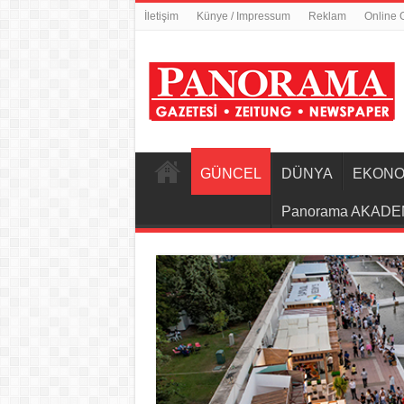
İletişim
Künye / Impressum
Reklam
Online 
GÜNCEL
DÜNYA
EKONO
Panorama AKADE