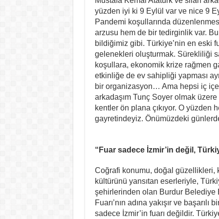
Mustafa Kemal Atatürk ve silah arkad
yüzden iyi ki 9 Eylül var ve nice 9 
Pandemi koşullarında düzenlenmes
arzusu hem de bir tedirginlik var. B
bildiğimiz gibi. Türkiye’nin en eski f
gelenekleri oluşturmak. Sürekliliği
koşullara, ekonomik krize rağmen gaye
etkinliğe de ev sahipliği yapması ay
bir organizasyon… Ama hepsi iç içe g
arkadaşım Tunç Soyer olmak üzere b
kentler ön plana çıkıyor. O yüzden he
gayretindeyiz. Önümüzdeki günlerde
“Fuar sadece İzmir’in değil, Türkiy
Coğrafi konumu, doğal güzellikleri, k
kültürünü yansıtan eserleriyle, Türki
şehirlerinden olan Burdur Belediye 
Fuarı’nın adına yakışır ve başarılı b
sadece İzmir’in fuarı değildir. Türki