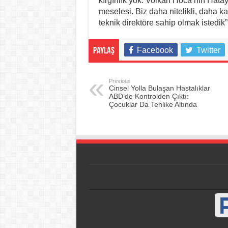
kırgınlık yok. Volkan Hoca’nın Hata
meselesi. Biz daha nitelikli, daha k
teknik direktöre sahip olmak istedik”
Facebook
Twitter
Paylaş
Previous
Cinsel Yolla Bulaşan Hastalıklar
ABD’de Kontrolden Çıktı:
Çocuklar Da Tehlike Altında