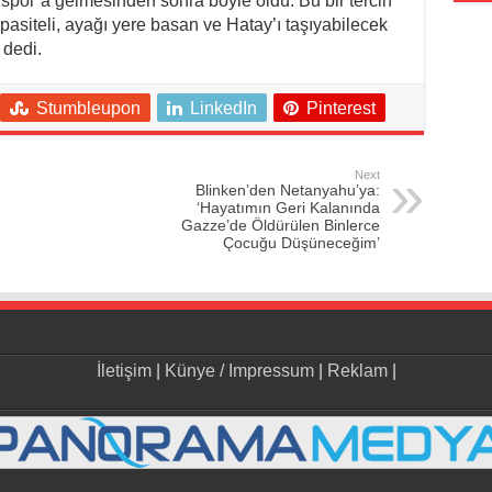
yspor’a gelmesinden sonra böyle oldu. Bu bir tercih
apasiteli, ayağı yere basan ve Hatay’ı taşıyabilecek
 dedi.
Stumbleupon
LinkedIn
Pinterest
Next
Blinken’den Netanyahu’ya:
‘Hayatımın Geri Kalanında
Gazze’de Öldürülen Binlerce
Çocuğu Düşüneceğim’
İletişim
|
Künye / Impressum
|
Reklam
|