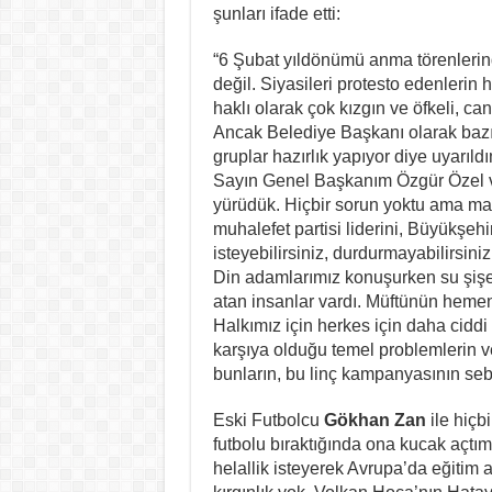
şunları ifade etti:
“6 Şubat yıldönümü anma törenleri
değil. Siyasileri protesto edenlerin 
haklı olarak çok kızgın ve öfkeli, ca
Ancak Belediye Başkanı olarak bazı
gruplar hazırlık yapıyor diye uyarıl
Sayın Genel Başkanım Özgür Özel v
yürüdük. Hiçbir sorun yoktu ama maa
muhalefet partisi liderini, Büyükşeh
isteyebilirsiniz, durdurmayabilirsini
Din adamlarımız konuşurken su şişele
atan insanlar vardı. Müftünün hemen y
Halkımız için herkes için daha ciddi 
karşıya olduğu temel problemlerin v
bunların, bu linç kampanyasının sebe
Eski Futbolcu
Gökhan Zan
ile hiç
futbolu bıraktığında ona kucak açt
helallik isteyerek Avrupa’da eğitim 