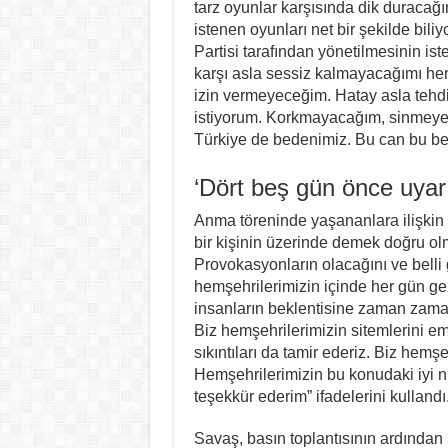
tarz oyunlar karşısında dik duraca
istenen oyunları net bir şekilde bili
Partisi tarafından yönetilmesinin is
karşı asla sessiz kalmayacağımı he
izin vermeyeceğim. Hatay asla tehdi
istiyorum. Korkmayacağım, sinmeye
Türkiye de bedenimiz. Bu can bu bed
‘Dört beş gün önce uyar
Anma töreninde yaşananlara ilişkin
bir kişinin üzerinde demek doğru ol
Provokasyonların olacağını ve belli
hemşehrilerimizin içinde her gün g
insanların beklentisine zaman zama
Biz hemşehrilerimizin sitemlerini emi
sıkıntıları da tamir ederiz. Biz hemşeh
Hemşehrilerimizin bu konudaki iyi n
teşekkür ederim” ifadelerini kullandı
Savaş, basın toplantısının ardında