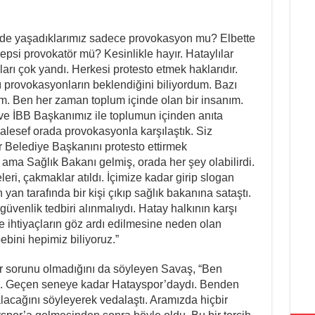
nde yaşadıklarımız sadece provokasyon mu? Elbette
hepsi provokatör mü? Kesinlikle hayır. Hataylılar
nları çok yandı. Herkesi protesto etmek haklarıdır.
 provokasyonların beklendiğini biliyordum. Bazı
dım. Ben her zaman toplum içinde olan bir insanım.
e İBB Başkanımız ile toplumun içinden anıta
lesef orada provokasyonla karşılaştık. Siz
ir Belediye Başkanını protesto ettirmek
z ama Sağlık Bakanı gelmiş, orada her şey olabilirdi.
ri, çakmaklar atıldı. İçimize kadar girip slogan
an tarafında bir kişi çıkıp sağlık bakanına sataştı.
güvenlik tedbiri alınmalıydı. Hatay halkının karşı
e ihtiyaçların göz ardı edilmesine neden olan
bini hepimiz biliyoruz.”
bir sorunu olmadığını da söyleyen Savaş, “Ben
ım. Geçen seneye kadar Hatayspor’daydı. Benden
alacağını söyleyerek vedalaştı. Aramızda hiçbir