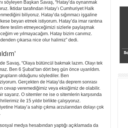
ğını söyleyen Başkan Savaş, “Hatay’da oynanmak
yoruz. İktidar tarafından Hatay’ı Cumhuriyet Halk
tenmediğini biliyoruz. Hatay’da sığınmacı işgaline
rkese beyan etmek istiyorum. Hatay’da imar rantına
tlere teslim etmeyeceğimizi sizlerle paylaşmak
ceğim ve yılmayacağım. Hatay bizim canımız.
enden çıkarsa nice olur halimiz” dedi.
ıldım’
 de Savaş, “Olaya bütüncül bakmak lazım. Olayı tek
maz. Ben 6 Şubat’tan dört beş gün önce uyarıldım.
 grupların olduğunu söylediler. Ben
eziyorum. Gerçekten de Hatay’da deprem sonrası
n cevap veremediğimiz veya eksiğimiz de olabilir.
r sayarız. O sitemler ne ise o sitemlerin karşısında
rilerimiz ile 15 yıldır birlikte çalışıyoruz.
iyetine Hatay’a sahip çıkma arzularından dolayı çok
.
n sosyal medya hesabından yaptığı açıklamada da