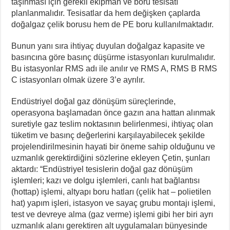
taşınması için gerekli ekipman ve boru tesisatı
planlanmalıdır. Tesisatlar da hem değişken çaplarda
doğalgaz çelik borusu hem de PE boru kullanılmaktadır.
Bunun yanı sıra ihtiyaç duyulan doğalgaz kapasite ve
basıncına göre basınç düşürme istasyonları kurulmalıdır.
Bu istasyonlar RMS adı ile anılır ve RMS A, RMS B RMS
C istasyonları olmak üzere 3’e ayrılır.
Endüstriyel doğal gaz dönüşüm süreçlerinde,
operasyona başlamadan önce gazın ana hattan alınmak
suretiyle gaz teslim noktasının belirlenmesi, ihtiyaç olan
tüketim ve basınç değerlerini karşılayabilecek şekilde
projelendirilmesinin hayati bir öneme sahip olduğunu ve
uzmanlık gerektirdiğini sözlerine ekleyen Çetin, şunları
aktardı: “Endüstriyel tesislerin doğal gaz dönüşüm
işlemleri; kazı ve dolgu işlemleri, canlı hat bağlantısı
(hottap) işlemi, altyapı boru hatları (çelik hat – polietilen
hat) yapım işleri, istasyon ve sayaç grubu montajı işlemi,
test ve devreye alma (gaz verme) işlemi gibi her biri ayrı
uzmanlık alanı gerektiren alt uygulamaları bünyesinde