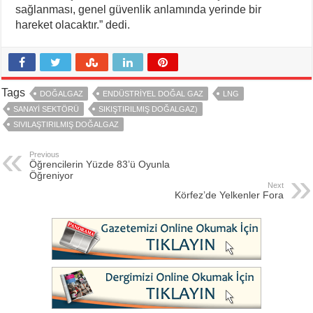
sağlanması, genel güvenlik anlamında yerinde bir
hareket olacaktır.” dedi.
Tags
DOĞALGAZ
ENDÜSTRIYEL DOĞAL GAZ
LNG
SANAYI SEKTÖRÜ
SIKIŞTIRILMIŞ DOĞALGAZ)
SIVILAŞTIRILMIŞ DOĞALGAZ
Previous
Öğrencilerin Yüzde 83’ü Oyunla
Öğreniyor
Next
Körfez’de Yelkenler Fora