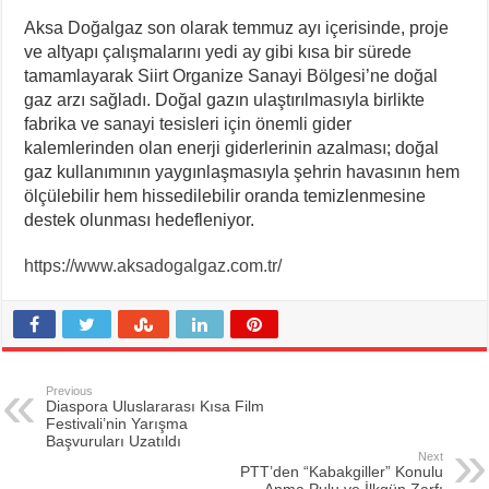
Aksa Doğalgaz son olarak temmuz ayı içerisinde, proje
ve altyapı çalışmalarını yedi ay gibi kısa bir sürede
tamamlayarak Siirt Organize Sanayi Bölgesi’ne doğal
gaz arzı sağladı. Doğal gazın ulaştırılmasıyla birlikte
fabrika ve sanayi tesisleri için önemli gider
kalemlerinden olan enerji giderlerinin azalması; doğal
gaz kullanımının yaygınlaşmasıyla şehrin havasının hem
ölçülebilir hem hissedilebilir oranda temizlenmesine
destek olunması hedefleniyor.
https://www.aksadogalgaz.com.tr/
Previous
Diaspora Uluslararası Kısa Film
Festivali’nin Yarışma
Başvuruları Uzatıldı
Next
PTT’den “Kabakgiller” Konulu
Anma Pulu ve İlkgün Zarfı