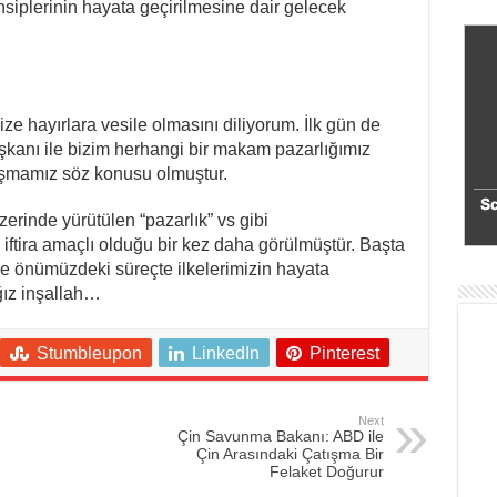
nsiplerinin hayata geçirilmesine dair gelecek
ze hayırlara vesile olmasını diliyorum. İlk gün de
kanı ile bizim herhangi bir makam pazarlığımız
laşmamız söz konusu olmuştur.
erinde yürütülen “pazarlık” vs gibi
iftira amaçlı olduğu bir kez daha görülmüştür. Başta
e önümüzdeki süreçte ilkelerimizin hayata
ğız inşallah…
Stumbleupon
LinkedIn
Pinterest
Next
Çin Savunma Bakanı: ABD ile
Çin Arasındaki Çatışma Bir
Felaket Doğurur