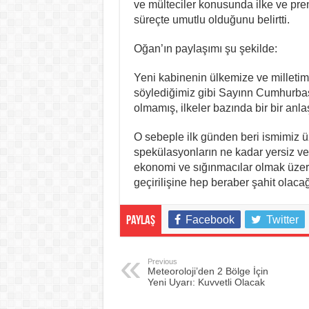
ve mülteciler konusunda ilke ve pre
süreçte umutlu olduğunu belirtti.
Oğan’ın paylaşımı şu şekilde:
Yeni kabinenin ülkemize ve milletimi
söylediğimiz gibi Sayınn Cumhurbaş
olmamış, ilkeler bazında bir bir an
O sebeple ilk günden beri ismimiz üz
spekülasyonların ne kadar yersiz ve 
ekonomi ve sığınmacılar olmak üzer
geçirilişine hep beraber şahit olaca
Facebook
Twitter
Paylaş
Previous
Meteoroloji’den 2 Bölge İçin
Yeni Uyarı: Kuvvetli Olacak