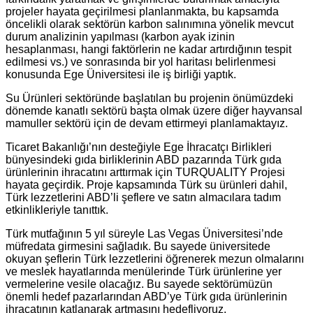
projeler hayata geçirilmesi planlanmakta, bu kapsamda
öncelikli olarak sektörün karbon salınımına yönelik mevcut
durum analizinin yapılması (karbon ayak izinin
hesaplanması, hangi faktörlerin ne kadar artırdığının tespit
edilmesi vs.) ve sonrasında bir yol haritası belirlenmesi
konusunda Ege Üniversitesi ile iş birliği yaptık.
Su Ürünleri sektöründe başlatılan bu projenin önümüzdeki
dönemde kanatlı sektörü başta olmak üzere diğer hayvansal
mamuller sektörü için de devam ettirmeyi planlamaktayız.
Ticaret Bakanlığı’nın desteğiyle Ege İhracatçı Birlikleri
bünyesindeki gıda birliklerinin ABD pazarında Türk gıda
ürünlerinin ihracatını arttırmak için TURQUALITY Projesi
hayata geçirdik. Proje kapsamında Türk su ürünleri dahil,
Türk lezzetlerini ABD’li şeflere ve satın almacılara tadım
etkinlikleriyle tanıttık.
Türk mutfağının 5 yıl süreyle Las Vegas Üniversitesi’nde
müfredata girmesini sağladık. Bu sayede üniversitede
okuyan şeflerin Türk lezzetlerini öğrenerek mezun olmalarını
ve meslek hayatlarında menülerinde Türk ürünlerine yer
vermelerine vesile olacağız. Bu sayede sektörümüzün
önemli hedef pazarlarından ABD’ye Türk gıda ürünlerinin
ihracatının katlanarak artmasını hedefliyoruz.