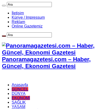
İletişim
Künye / Impressum
Reklam
Online Gazetemiz
Panoramagazetesi.com – Haber,
Güncel, Ekonomi Gazetesi
Anasayfa
GÜNCEL
DÜNYA
EKONOMİ
SAĞLIK
YAŞAM