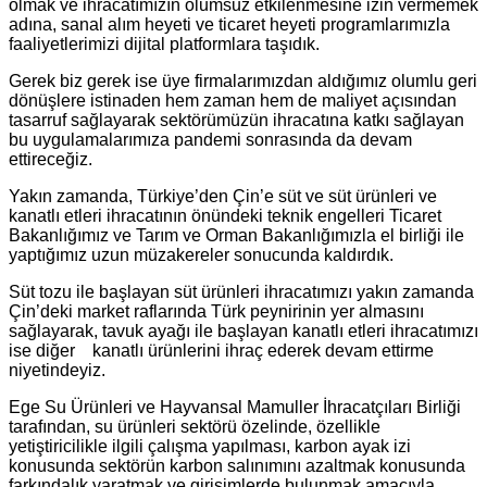
olmak ve ihracatımızın olumsuz etkilenmesine izin vermemek
adına, sanal alım heyeti ve ticaret heyeti programlarımızla
faaliyetlerimizi dijital platformlara taşıdık.
Gerek biz gerek ise üye firmalarımızdan aldığımız olumlu geri
dönüşlere istinaden hem zaman hem de maliyet açısından
tasarruf sağlayarak sektörümüzün ihracatına katkı sağlayan
bu uygulamalarımıza pandemi sonrasında da devam
ettireceğiz.
Yakın zamanda, Türkiye’den Çin’e süt ve süt ürünleri ve
kanatlı etleri ihracatının önündeki teknik engelleri Ticaret
Bakanlığımız ve Tarım ve Orman Bakanlığımızla el birliği ile
yaptığımız uzun müzakereler sonucunda kaldırdık.
Süt tozu ile başlayan süt ürünleri ihracatımızı yakın zamanda
Çin’deki market raflarında Türk peynirinin yer almasını
sağlayarak, tavuk ayağı ile başlayan kanatlı etleri ihracatımızı
ise diğer kanatlı ürünlerini ihraç ederek devam ettirme
niyetindeyiz.
Ege Su Ürünleri ve Hayvansal Mamuller İhracatçıları Birliği
tarafından, su ürünleri sektörü özelinde, özellikle
yetiştiricilikle ilgili çalışma yapılması, karbon ayak izi
konusunda sektörün karbon salınımını azaltmak konusunda
farkındalık yaratmak ve girişimlerde bulunmak amacıyla