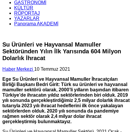
GASTRONOMİ
KÜLTÜR
RÖPORTAJ
YAZARLAR
Panorama AKADEMİ
Su Ürünleri ve Hayvansal Mamuller
Sektöründen Yılın İlk Yarısında 604 Milyon
Dolarlık İhracat
Haber Merkezi
10 Temmuz 2021
Ege Su Ürünleri ve Hayvansal Mamuller İhracatçıları
Birliği Başkanı Bedri Girit: Türk su ürünleri ve hayvansal
mamuller sektörü olarak, 2000’li yılların başından itibaren
Türkiye’de ihracatın yıldız sektörlerinden biri olduk. 2019
yılı sonunda gerçekleştirdiğimiz 2,5 milyar dolarlık ihracat
tutarıyla 2023 yılı ihracat hedeflerini ilk önce yakalayan
sektörlerden olduk. 2020 yılı sonunda da pandemiye
rağmen sektör olarak 2,4 milyar dolar ihracat
gerçekleştirmiş bulunmaktayız.
Su Ürünleri ve Hayvansal Mamuller Sektörü, 2021 Ocak -