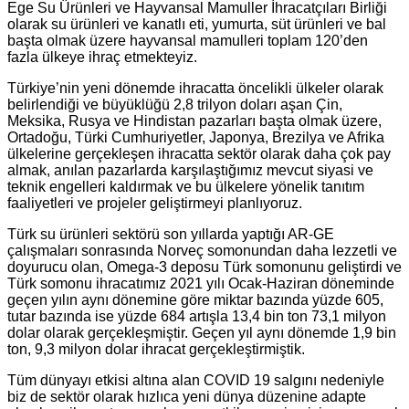
Ege Su Ürünleri ve Hayvansal Mamuller İhracatçıları Birliği
olarak su ürünleri ve kanatlı eti, yumurta, süt ürünleri ve bal
başta olmak üzere hayvansal mamulleri toplam 120’den
fazla ülkeye ihraç etmekteyiz.
Türkiye’nin yeni dönemde ihracatta öncelikli ülkeler olarak
belirlendiği ve büyüklüğü 2,8 trilyon doları aşan Çin,
Meksika, Rusya ve Hindistan pazarları başta olmak üzere,
Ortadoğu, Türki Cumhuriyetler, Japonya, Brezilya ve Afrika
ülkelerine gerçekleşen ihracatta sektör olarak daha çok pay
almak, anılan pazarlarda karşılaştığımız mevcut siyasi ve
teknik engelleri kaldırmak ve bu ülkelere yönelik tanıtım
faaliyetleri ve projeler geliştirmeyi planlıyoruz.
Türk su ürünleri sektörü son yıllarda yaptığı AR-GE
çalışmaları sonrasında Norveç somonundan daha lezzetli ve
doyurucu olan, Omega-3 deposu Türk somonunu geliştirdi ve
Türk somonu ihracatımız 2021 yılı Ocak-Haziran döneminde
geçen yılın aynı dönemine göre miktar bazında yüzde 605,
tutar bazında ise yüzde 684 artışla 13,4 bin ton 73,1 milyon
dolar olarak gerçekleşmiştir. Geçen yıl aynı dönemde 1,9 bin
ton, 9,3 milyon dolar ihracat gerçekleştirmiştik.
Tüm dünyayı etkisi altına alan COVID 19 salgını nedeniyle
biz de sektör olarak hızlıca yeni dünya düzenine adapte