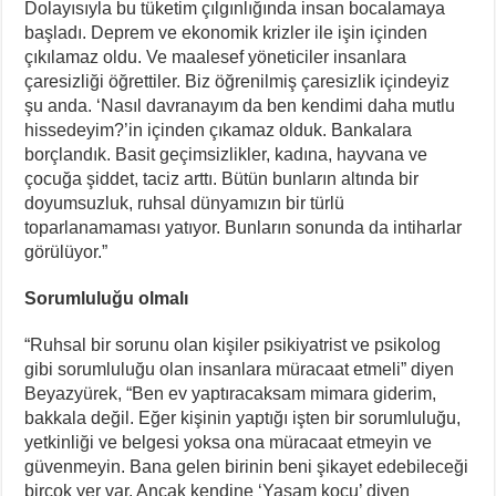
Dolayısıyla bu tüketim çılgınlığında insan bocalamaya
başladı. Deprem ve ekonomik krizler ile işin içinden
çıkılamaz oldu. Ve maalesef yöneticiler insanlara
çaresizliği öğrettiler. Biz öğrenilmiş çaresizlik içindeyiz
şu anda. ‘Nasıl davranayım da ben kendimi daha mutlu
hissedeyim?’in içinden çıkamaz olduk. Bankalara
borçlandık. Basit geçimsizlikler, kadına, hayvana ve
çocuğa şiddet, taciz arttı. Bütün bunların altında bir
doyumsuzluk, ruhsal dünyamızın bir türlü
toparlanamaması yatıyor. Bunların sonunda da intiharlar
görülüyor.”
Sorumluluğu olmalı
“Ruhsal bir sorunu olan kişiler psikiyatrist ve psikolog
gibi sorumluluğu olan insanlara müracaat etmeli” diyen
Beyazyürek, “Ben ev yaptıracaksam mimara giderim,
bakkala değil. Eğer kişinin yaptığı işten bir sorumluluğu,
yetkinliği ve belgesi yoksa ona müracaat etmeyin ve
güvenmeyin. Bana gelen birinin beni şikayet edebileceği
birçok yer var. Ancak kendine ‘Yaşam koçu’ diyen