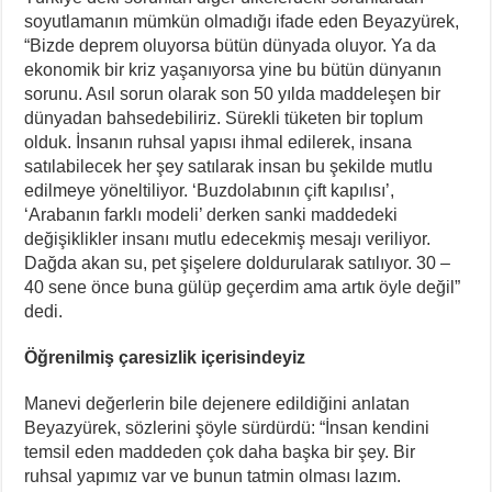
soyutlamanın mümkün olmadığı ifade eden Beyazyürek,
“Bizde deprem oluyorsa bütün dünyada oluyor. Ya da
ekonomik bir kriz yaşanıyorsa yine bu bütün dünyanın
sorunu. Asıl sorun olarak son 50 yılda maddeleşen bir
dünyadan bahsedebiliriz. Sürekli tüketen bir toplum
olduk. İnsanın ruhsal yapısı ihmal edilerek, insana
satılabilecek her şey satılarak insan bu şekilde mutlu
edilmeye yöneltiliyor. ‘Buzdolabının çift kapılısı’,
‘Arabanın farklı modeli’ derken sanki maddedeki
değişiklikler insanı mutlu edecekmiş mesajı veriliyor.
Dağda akan su, pet şişelere doldurularak satılıyor. 30 –
40 sene önce buna gülüp geçerdim ama artık öyle değil”
dedi.
Öğrenilmiş çaresizlik içerisindeyiz
Manevi değerlerin bile dejenere edildiğini anlatan
Beyazyürek, sözlerini şöyle sürdürdü: “İnsan kendini
temsil eden maddeden çok daha başka bir şey. Bir
ruhsal yapımız var ve bunun tatmin olması lazım.