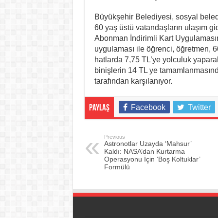
Büyükşehir Belediyesi, sosyal beledi
60 yaş üstü vatandaşların ulaşım gid
Abonman İndirimli Kart Uygulamasını
uygulaması ile öğrenci, öğretmen, 60
hatlarda 7,75 TL’ye yolculuk yapara
binişlerin 14 TL ye tamamlanmasınd
tarafından karşılanıyor.
Facebook
Twitter
Paylaş
Previous
Astronotlar Uzayda ‘Mahsur’
Kaldı: NASA’dan Kurtarma
Operasyonu İçin ‘Boş Koltuklar’
Formülü