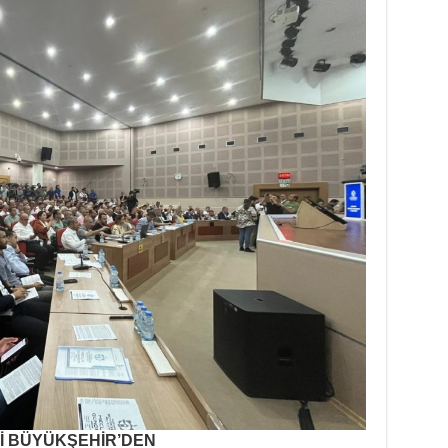
Sİ BÜYÜKŞEHİR’DEN