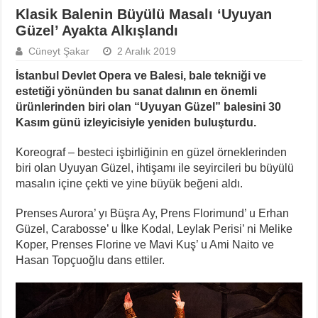
Klasik Balenin Büyülü Masalı ‘Uyuyan
Güzel’ Ayakta Alkışlandı
Cüneyt Şakar
2 Aralık 2019
İstanbul Devlet Opera ve Balesi, bale tekniği ve
estetiği yönünden bu sanat dalının en önemli
ürünlerinden biri olan “Uyuyan Güzel” balesini 30
Kasım günü izleyicisiyle yeniden buluşturdu.
Koreograf – besteci işbirliğinin en güzel örneklerinden
biri olan Uyuyan Güzel, ihtişamı ile seyircileri bu büyülü
masalın içine çekti ve yine büyük beğeni aldı.
Prenses Aurora’ yı Büşra Ay, Prens Florimund’ u Erhan
Güzel, Carabosse’ u İlke Kodal, Leylak Perisi’ ni Melike
Koper, Prenses Florine ve Mavi Kuş’ u Ami Naito ve
Hasan Topçuoğlu dans ettiler.