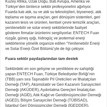
Kuzey Afrika, Uzak Doğu, Batı Avrupa, Amerika ve
Türkiye’den binlerce sektör profesyonelini ağırlıyor.
Fuarda katı atık, su ve atık su teknolojileri, biyoenerji, atık
toplama ve taşıma araçları, geri dönüşüm sistemleri, geri
kazanım tesis ve ürünleri, kentsel çevre temizlik araçları,
yenilenebilir ve solar enerji sektörlerinde faaliyet
gösteren firmalar ürünlerini sergiliyorlar. ENTECH Fuarı
rüzgâr, güneş ışığı, hidrogüç ve jeotermal enerji
sektörlerine yönelik organize edilen “Yenilenebilir Enerji
ve Solar Enerji Özel Bölümü’yle de ilgi çekiyor.
Fuara sektör paydaşlarından tam destek
Sektördeki en son gelişme ve yeniliklere ev sahipliği
yapan ENTECH Fuarı, Türkiye Belediyeler Birliği’nin
(TBB) yanı sıra Taşınabilir Pil Üreticileri ve İthalatçıları
Derneği (TAP), Akümülatör ve Geri Kazanım Sanayicileri
Derneği (AKÜDER), Aydınlatma Gereçleri İmalatçıları
Derneği (AGİD), Atık Kağıt ve Geridönüşümcüler Derneği
(AGED), Bilişim Sanayiciler Derneği (TÜBİSAD),
İstanbul Geri Dönüşümcüler Derneği (İGEDDER),