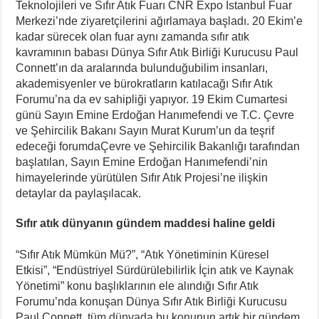
Teknolojileri ve Sıfır Atık Fuarı CNR Expo İstanbul Fuar
Merkezi’nde ziyaretçilerini ağırlamaya başladı. 20 Ekim’e
kadar sürecek olan fuar aynı zamanda sıfır atık
kavramının babası Dünya Sıfır Atık Birliği Kurucusu Paul
Connett’ın da aralarında bulunduğubilim insanları,
akademisyenler ve bürokratların katılacağı Sıfır Atık
Forumu’na da ev sahipliği yapıyor. 19 Ekim Cumartesi
günü Sayın Emine Erdoğan Hanımefendi ve T.C. Çevre
ve Şehircilik Bakanı Sayın Murat Kurum’un da teşrif
edeceği forumdaÇevre ve Şehircilik Bakanlığı tarafından
başlatılan, Sayın Emine Erdoğan Hanımefendi’nin
himayelerinde yürütülen Sıfır Atık Projesi’ne ilişkin
detaylar da paylaşılacak.
Sıfır atık dünyanın gündem maddesi haline geldi
“Sıfır Atık Mümkün Mü?”, “Atık Yönetiminin Küresel
Etkisi”, “Endüstriyel Sürdürülebilirlik İçin atık ve Kaynak
Yönetimi” konu başlıklarının ele alındığı Sıfır Atık
Forumu’nda konuşan Dünya Sıfır Atık Birliği Kurucusu
Paul Connett, tüm dünyada bu konunun artık bir gündem